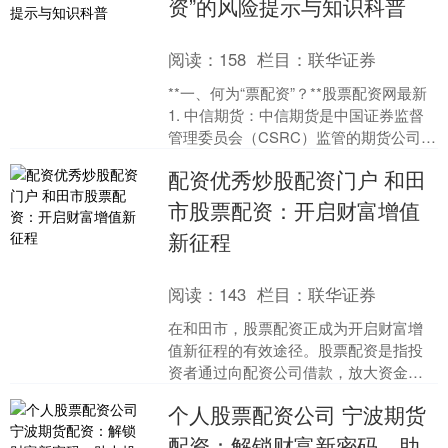
资”的风险提示与知识科普
阅读：
158
栏目：
联华证券
**一、何为“票配资”？**股票配资网最新
1. 中信期货：中信期货是中国证券监督
管理委员会（CSRC）监管的期货公司，
提供合法、可信的期货杠杆服务。 “票配
配资优秀炒股配资门户 和田
资....
市股票配资：开启财富增值
新征程
阅读：
143
栏目：
联华证券
在和田市，股票配资正成为开启财富增
值新征程的有效途径。股票配资是指投
资者通过向配资公司借款，放大资金杠
杆配资优秀炒股配资门户，进行股票投
个人股票配资公司 宁波期货
资的一种方式。 股天下配....
配资：解锁财富新密码，助