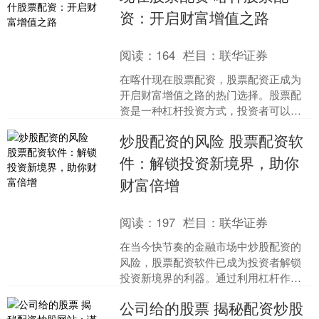
资：开启财富增值之路
阅读：
164
栏目：
联华证券
在喀什现在股票配资，股票配资正成为
开启财富增值之路的热门选择。股票配
资是一种杠杆投资方式，投资者可以利
用配资公司提供的资金，放大自己的投
炒股配资的风险 股票配资软
资规模，从而获得更高的收....
件：解锁投资新境界，助你
财富倍增
阅读：
197
栏目：
联华证券
在当今快节奏的金融市场中炒股配资的
风险，股票配资软件已成为投资者解锁
投资新境界的利器。通过利用杠杆作
用，这些软件使投资者能够放大其投资
公司给的股票 揭秘配资炒股
组合，从而获得更高的潜在回....