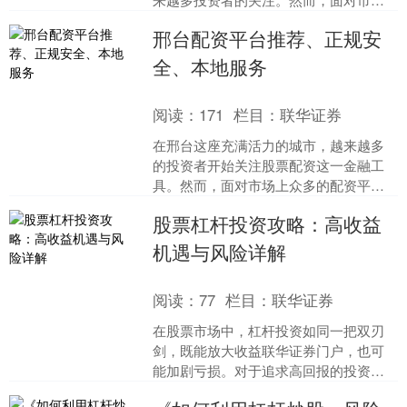
上众多的配资平台，如何选择一个正
邢台配资平台推荐、正规安
规、安全且低息的渠道，成为....
全、本地服务
阅读：
171
栏目：
联华证券
在邢台这座充满活力的城市，越来越多
的投资者开始关注股票配资这一金融工
具。然而，面对市场上众多的配资平
台，如何选择一家正规安全、提供本地
股票杠杆投资攻略：高收益
服务的平台，成为投资者最关....
机遇与风险详解
阅读：
77
栏目：
联华证券
在股票市场中，杠杆投资如同一把双刃
剑，既能放大收益联华证券门户，也可
能加剧亏损。对于追求高回报的投资者
而言，了解杠杆投资的运作机制、机遇