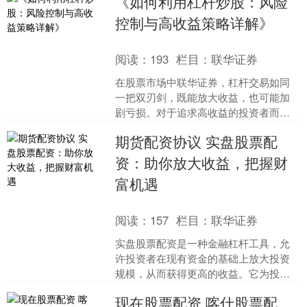
《如何利用杠杆炒股：风险
与风险至关重要。本文将深....
控制与高收益策略详解》
阅读：
193
栏目：
联华证券
在股票市场中联华证券，杠杆交易如同
一把双刃剑，既能放大收益，也可能加
剧亏损。对于追求高收益的投资者而
言，合理利用杠杆是提升回报的重要手
期货配资协议 实盘股票配
段，但若缺乏风险控制，则可....
资：助你放大收益，把握财
富机遇
阅读：
157
栏目：
联华证券
实盘股票配资是一种金融杠杆工具，允
许投资者在现有资金的基础上放大投资
规模，从而获得更高的收益。它为投资
者提供了以下优势： * **平台1：**拥有
现在股票配资 喀什股票配
多年运营经验，....