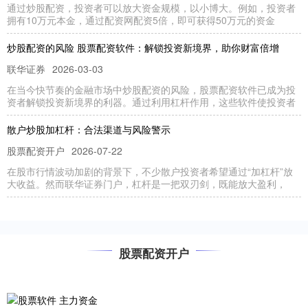
通过炒股配资，投资者可以放大资金规模，以小博大。例如，投资者
拥有10万元本金，通过配资网配资5倍，即可获得50万元的资金
炒股配资的风险 股票配资软件：解锁投资新境界，助你财富倍增
联华证券
2026-03-03
在当今快节奏的金融市场中炒股配资的风险，股票配资软件已成为投
资者解锁投资新境界的利器。通过利用杠杆作用，这些软件使投资者
散户炒股加杠杆：合法渠道与风险警示
股票配资开户
2026-07-22
在股市行情波动加剧的背景下，不少散户投资者希望通过“加杠杆”放
大收益。然而联华证券门户，杠杆是一把双刃剑，既能放大盈利，
如何期货配资 选择辽阳股票配资公司的优势和注意事项
联华证券
2025-10-12
股票配资开户
辽阳股票配资公司的优势：如何期货配资 温岭股票配资市场成熟，拥
有众多正规配资公司，为投资者提供安全可靠的服务。配资公司通