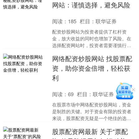
网站：谨慎选择，避免风险
阅读：
185
栏目：
联华证券
配资炒股网站为投资者提供了杠杆资
金，放大收益的同时也增加了风险。在
选择配资网站时，投资者需要谨慎行
事，避免陷入陷阱。 除了配资服务，门
网络配资炒股网站 找股票配
户网站还提供丰富的教育资源....
资，助你资金倍增，轻松获
利
阅读：
69
栏目：
联华证券
在股票市场中网络配资炒股网站，资金
是制胜的关键。对于资金有限的投资者
来说，股票配资无疑是一个绝佳的选
择。股票配资可以放大你的资金，让你
股票配资网最新 关于“票配
用更少的钱撬动更大的杠杆，....