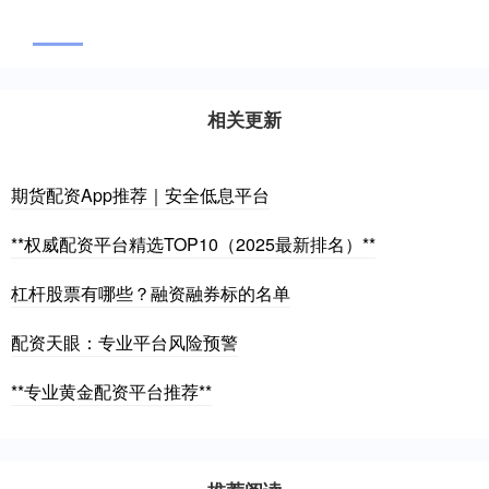
相关更新
期货配资App推荐｜安全低息平台
**权威配资平台精选TOP10（2025最新排名）**
杠杆股票有哪些？融资融券标的名单
配资天眼：专业平台风险预警
**专业黄金配资平台推荐**