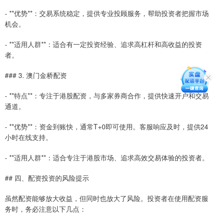
- **优势**：交易系统稳定，提供专业投顾服务，帮助投资者把握市场
机会。
- **适用人群**：适合有一定投资经验、追求高杠杆和高收益的投资
者。
### 3. 澳门金桥配资
- **特点**：专注于港股配资，与多家券商合作，提供快速开户和交易
通道。
- **优势**：资金到账快，通常T+0即可使用。客服响应及时，提供24
小时在线支持。
- **适用人群**：适合专注于港股市场、追求高效交易体验的投资者。
## 四、配资投资的风险提示
虽然配资能够放大收益，但同时也放大了风险。投资者在使用配资服
务时，务必注意以下几点：