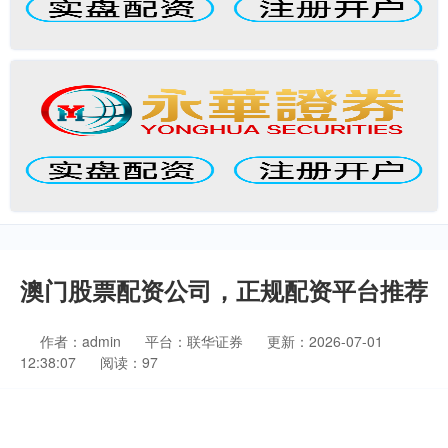
澳门股票配资公司，正规配资平台推荐
作者：admin
平台：联华证券
更新：2026-07-01
12:38:07
阅读：97