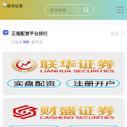
正规配资平台排行
更多
已收录
999
+家平台